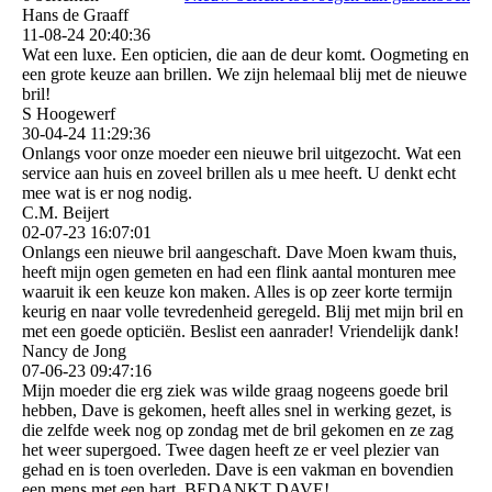
Hans de Graaff
11-08-24
20:40:36
Wat een luxe. Een opticien, die aan de deur komt. Oogmeting en
een grote keuze aan brillen. We zijn helemaal blij met de nieuwe
bril!
S Hoogewerf
30-04-24
11:29:36
Onlangs voor onze moeder een nieuwe bril uitgezocht. Wat een
service aan huis en zoveel brillen als u mee heeft. U denkt echt
mee wat is er nog nodig.
C.M. Beijert
02-07-23
16:07:01
Onlangs een nieuwe bril aangeschaft. Dave Moen kwam thuis,
heeft mijn ogen gemeten en had een flink aantal monturen mee
waaruit ik een keuze kon maken. Alles is op zeer korte termijn
keurig en naar volle tevredenheid geregeld. Blij met mijn bril en
met een goede opticiën. Beslist een aanrader! Vriendelijk dank!
Nancy de Jong
07-06-23
09:47:16
Mijn moeder die erg ziek was wilde graag nogeens goede bril
hebben, Dave is gekomen, heeft alles snel in werking gezet, is
die zelfde week nog op zondag met de bril gekomen en ze zag
het weer supergoed. Twee dagen heeft ze er veel plezier van
gehad en is toen overleden. Dave is een vakman en bovendien
een mens met een hart. BEDANKT DAVE!