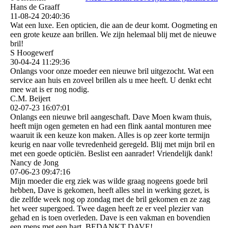
Hans de Graaff
11-08-24
20:40:36
Wat een luxe. Een opticien, die aan de deur komt. Oogmeting en
een grote keuze aan brillen. We zijn helemaal blij met de nieuwe
bril!
S Hoogewerf
30-04-24
11:29:36
Onlangs voor onze moeder een nieuwe bril uitgezocht. Wat een
service aan huis en zoveel brillen als u mee heeft. U denkt echt
mee wat is er nog nodig.
C.M. Beijert
02-07-23
16:07:01
Onlangs een nieuwe bril aangeschaft. Dave Moen kwam thuis,
heeft mijn ogen gemeten en had een flink aantal monturen mee
waaruit ik een keuze kon maken. Alles is op zeer korte termijn
keurig en naar volle tevredenheid geregeld. Blij met mijn bril en
met een goede opticiën. Beslist een aanrader! Vriendelijk dank!
Nancy de Jong
07-06-23
09:47:16
Mijn moeder die erg ziek was wilde graag nogeens goede bril
hebben, Dave is gekomen, heeft alles snel in werking gezet, is
die zelfde week nog op zondag met de bril gekomen en ze zag
het weer supergoed. Twee dagen heeft ze er veel plezier van
gehad en is toen overleden. Dave is een vakman en bovendien
een mens met een hart. BEDANKT DAVE!