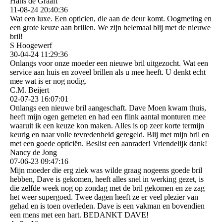
Hans de Graaff
11-08-24
20:40:36
Wat een luxe. Een opticien, die aan de deur komt. Oogmeting en
een grote keuze aan brillen. We zijn helemaal blij met de nieuwe
bril!
S Hoogewerf
30-04-24
11:29:36
Onlangs voor onze moeder een nieuwe bril uitgezocht. Wat een
service aan huis en zoveel brillen als u mee heeft. U denkt echt
mee wat is er nog nodig.
C.M. Beijert
02-07-23
16:07:01
Onlangs een nieuwe bril aangeschaft. Dave Moen kwam thuis,
heeft mijn ogen gemeten en had een flink aantal monturen mee
waaruit ik een keuze kon maken. Alles is op zeer korte termijn
keurig en naar volle tevredenheid geregeld. Blij met mijn bril en
met een goede opticiën. Beslist een aanrader! Vriendelijk dank!
Nancy de Jong
07-06-23
09:47:16
Mijn moeder die erg ziek was wilde graag nogeens goede bril
hebben, Dave is gekomen, heeft alles snel in werking gezet, is
die zelfde week nog op zondag met de bril gekomen en ze zag
het weer supergoed. Twee dagen heeft ze er veel plezier van
gehad en is toen overleden. Dave is een vakman en bovendien
een mens met een hart. BEDANKT DAVE!